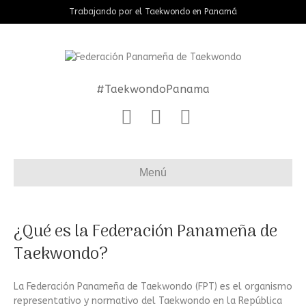
Trabajando por el Taekwondo en Panamá
#TaekwondoPanama
F
I
E
a
n
m
c
s
a
Menú
e
t
i
b
a
l
o
g
¿Qué es la Federación Panameña de
o
r
Taekwondo?
k
a
m
La Federación Panameña de Taekwondo (FPT) es el organismo
representativo y normativo del Taekwondo en la República