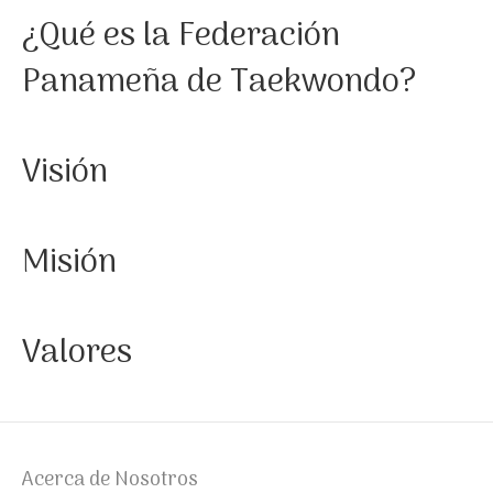
¿Qué es la Federación
o
r
k
a
Panameña de Taekwondo?
m
Visión
Misión
Valores
Acerca de Nosotros